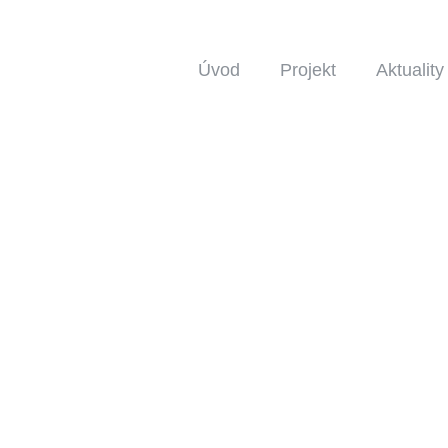
Úvod
Projekt
Aktuality
PLATFORMA
Online platforma
DELTA
bude sloužit jako 
spolupráci mezi vysokoškolskými institu
bude nabízet výukové a učební materiály, 
a bude podporovat svobodnou výměnu ná
vzájemného učení a obsahu, prostřednictví