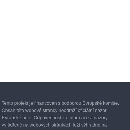
počítačových nástrojů.
Online platformu vyvine výzkumná skupi
University.
Sledujte, jak se bude e-learningová plat
a vyvíjet!
Tento projekt je financován s podporou Evropské komise.
Obsah této webové stránky neodráží oficiální názor
Evropské unie. Odpovědnost za informace a názory
vyjádřené na webových stránkách leží výhradně na