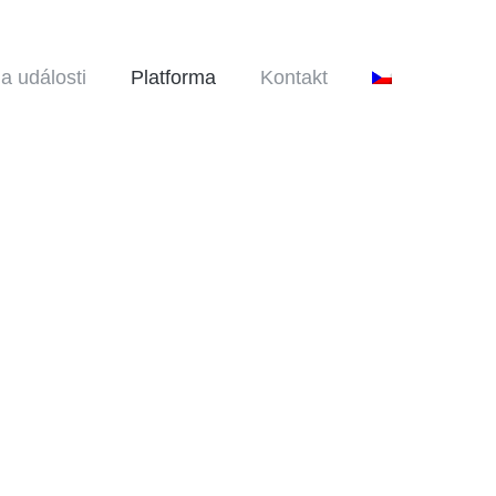
 a události
Platforma
Kontakt
otevřené prostředí pro online školení a
cemi v oblasti archeologie. Platforma
včetně otevřených vzdělávacích zdrojů,
zorů, nápadů, zkušeností, diskusí,
m nástrojů sociálních, kolaboralivních